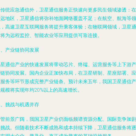
除传统应急通信外，卫星通信服务正快速向更多民生领域渗透：
偏远地区，卫星通信将弥补地面网络覆盖不足；在航空、航海等
域，高速卫星互联网服务将提升乘客体验；在物联网领域，卫星
信将为远程监控、智能农业等应用提供可靠连接。
四、产业链协同发展
卫星通信产业的快速发展将带动芯片、终端、运营服务等上下游
业链协同发展。国内企业正加快布局，在卫星研制、星座部署、
用服务等环节形成完整产业链条。预计未来五年，我国卫星通信
业规模将实现年均20%以上的高速增长。
五、挑战与机遇并存
尽管前景广阔，我国卫星产业仍面临频谱资源分配、国际竞争加
等挑战。但随着技术不断成熟和成本持续下降，卫星通信服务将