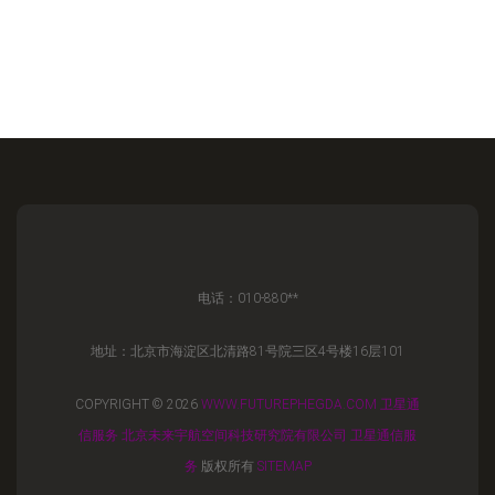
电话：010-880**
地址：北京市海淀区北清路81号院三区4号楼16层101
COPYRIGHT © 2026
WWW.FUTUREPHEGDA.COM
卫星通
信服务
北京未来宇航空间科技研究院有限公司
卫星通信服
务
版权所有
SITEMAP